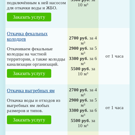
подключённым к ней насосом
10 м³
для откачки воды и ЖБО.
Заказать услугу
Откачка фекальных
2700 руб.
за 4
колодцев
м³
2900 руб.
за 5
Откачиваем фекальные
м³
колодцы на частной
от 1 часа
3300 руб.
за 6
территории, а также колодцы
м³
канализации организаций.
5500 руб.
за
Заказать услугу
10 м³
2700 руб.
за 4
Откачка выгребных ям
м³
2900 руб.
за 5
Откачка воды и отходов из
м³
выгребных ям любых
от 1 часа
3300 руб.
за 6
размеров и типов.
м³
Заказать услугу
5500 руб.
за
10 м³