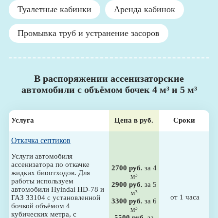
Туалетные кабинки
Аренда кабинок
Промывка труб и устранение засоров
В распоряжении ассенизаторские
автомобили с объёмом бочек 4 м³ и 5 м³
Услуга
Цена в руб.
Сроки
Откачка септиков
Услуги автомобиля
ассенизатора по откачке
2700 руб.
за 4
жидких биоотходов. Для
м³
работы используем
2900 руб.
за 5
автомобили Hyindai HD-78 и
м³
от 1 часа
ГАЗ 33104 с установленной
3300 руб.
за 6
бочкой объёмом 4
м³
кубических метра, с
5500 руб.
за