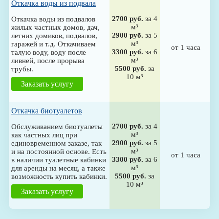
Откачка воды из подвала
2700 руб.
за 4
Откачка воды из подвалов
м³
жилых частных домов, дач,
2900 руб.
за 5
летних домиков, подвалов,
м³
гаражей и т.д. Откачиваем
от 1 часа
3300 руб.
за 6
талую воду, воду после
м³
ливней, после прорыва
5500 руб.
за
трубы.
10 м³
Заказать услугу
Откачка биотуалетов
2700 руб.
за 4
Обслуживанием биотуалеты
м³
как частных лиц при
2900 руб.
за 5
единовременном заказе, так
м³
и на постоянной основе. Есть
от 1 часа
3300 руб.
за 6
в наличии туалетные кабинки
м³
для аренды на месяц, а также
5500 руб.
за
возможность купить кабинки.
10 м³
Заказать услугу