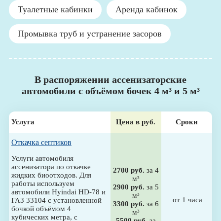
Туалетные кабинки
Аренда кабинок
Промывка труб и устранение засоров
В распоряжении ассенизаторские
автомобили с объёмом бочек 4 м³ и 5 м³
Услуга
Цена в руб.
Сроки
Откачка септиков
Услуги автомобиля
ассенизатора по откачке
2700 руб.
за 4
жидких биоотходов. Для
м³
работы используем
2900 руб.
за 5
автомобили Hyindai HD-78 и
м³
от 1 часа
ГАЗ 33104 с установленной
3300 руб.
за 6
бочкой объёмом 4
м³
кубических метра, с
5500 руб.
за