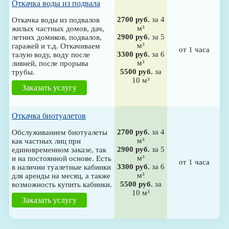
Откачка воды из подвала
2700 руб.
за 4
Откачка воды из подвалов
м³
жилых частных домов, дач,
2900 руб.
за 5
летних домиков, подвалов,
м³
гаражей и т.д. Откачиваем
от 1 часа
3300 руб.
за 6
талую воду, воду после
м³
ливней, после прорыва
5500 руб.
за
трубы.
10 м³
Заказать услугу
Откачка биотуалетов
2700 руб.
за 4
Обслуживанием биотуалеты
м³
как частных лиц при
2900 руб.
за 5
единовременном заказе, так
м³
и на постоянной основе. Есть
от 1 часа
3300 руб.
за 6
в наличии туалетные кабинки
м³
для аренды на месяц, а также
5500 руб.
за
возможность купить кабинки.
10 м³
Заказать услугу