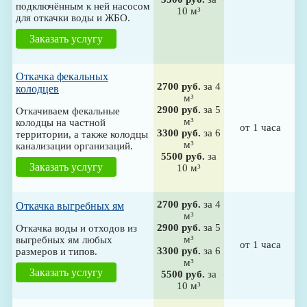
подключённым к ней насосом
10 м³
для откачки воды и ЖБО.
Заказать услугу
Откачка фекальных
2700 руб.
за 4
колодцев
м³
2900 руб.
за 5
Откачиваем фекальные
м³
колодцы на частной
от 1 часа
3300 руб.
за 6
территории, а также колодцы
м³
канализации организаций.
5500 руб.
за
Заказать услугу
10 м³
2700 руб.
за 4
Откачка выгребных ям
м³
2900 руб.
за 5
Откачка воды и отходов из
м³
выгребных ям любых
от 1 часа
3300 руб.
за 6
размеров и типов.
м³
Заказать услугу
5500 руб.
за
10 м³