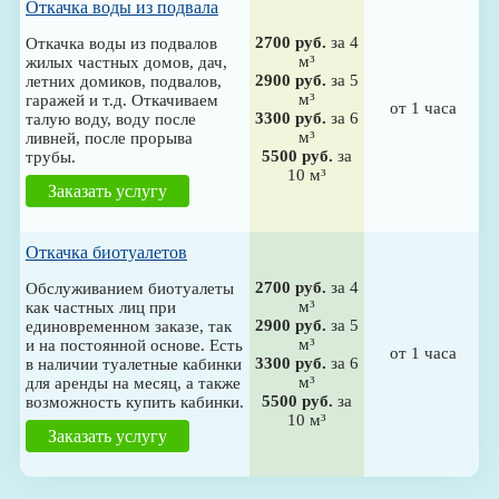
Откачка воды из подвала
2700 руб.
за 4
Откачка воды из подвалов
м³
жилых частных домов, дач,
2900 руб.
за 5
летних домиков, подвалов,
м³
гаражей и т.д. Откачиваем
от 1 часа
3300 руб.
за 6
талую воду, воду после
м³
ливней, после прорыва
5500 руб.
за
трубы.
10 м³
Заказать услугу
Откачка биотуалетов
2700 руб.
за 4
Обслуживанием биотуалеты
м³
как частных лиц при
2900 руб.
за 5
единовременном заказе, так
м³
и на постоянной основе. Есть
от 1 часа
3300 руб.
за 6
в наличии туалетные кабинки
м³
для аренды на месяц, а также
5500 руб.
за
возможность купить кабинки.
10 м³
Заказать услугу