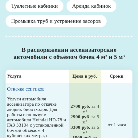
Туалетные кабинки
Аренда кабинок
Промывка труб и устранение засоров
В распоряжении ассенизаторские
автомобили с объёмом бочек 4 м³ и 5 м³
Услуга
Цена в руб.
Сроки
Откачка септиков
Услуги автомобиля
ассенизатора по откачке
2700 руб.
за 4
жидких биоотходов. Для
м³
работы используем
2900 руб.
за 5
автомобили Hyindai HD-78 и
м³
от 1 часа
ГАЗ 33104 с установленной
3300 руб.
за 6
бочкой объёмом 4
м³
кубических метра, с
5500 руб.
за