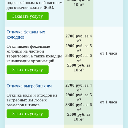
подключённым к ней насосом
10 м³
для откачки воды и ЖБО.
Заказать услугу
Откачка фекальных
2700 руб.
за 4
колодцев
м³
2900 руб.
за 5
Откачиваем фекальные
м³
колодцы на частной
от 1 часа
3300 руб.
за 6
территории, а также колодцы
м³
канализации организаций.
5500 руб.
за
Заказать услугу
10 м³
2700 руб.
за 4
Откачка выгребных ям
м³
2900 руб.
за 5
Откачка воды и отходов из
м³
выгребных ям любых
от 1 часа
3300 руб.
за 6
размеров и типов.
м³
Заказать услугу
5500 руб.
за
10 м³