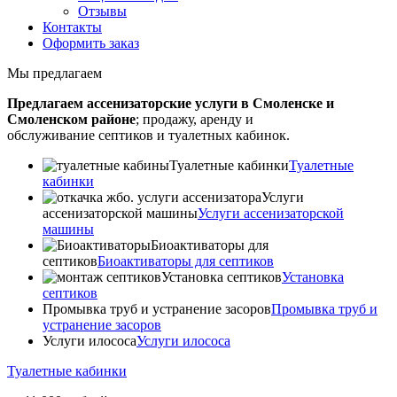
Отзывы
Контакты
Оформить заказ
Мы предлагаем
Предлагаем ассенизаторские услуги в Смоленске и
Смоленском районе
; продажу, аренду и
обслуживание септиков и туалетных кабинок.
Туалетные кабинки
Туалетные
кабинки
Услуги
ассенизаторской машины
Услуги ассенизаторской
машины
Биоактиваторы для
септиков
Биоактиваторы для септиков
Установка септиков
Установка
септиков
Промывка труб и устранение засоров
Промывка труб и
устранение засоров
Услуги илососа
Услуги илососа
Туалетные кабинки