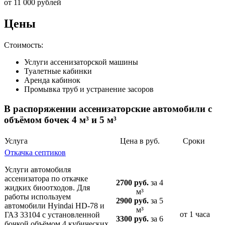
от 11 000 рублей
Цены
Стоимость:
Услуги ассенизаторской машины
Туалетные кабинки
Аренда кабинок
Промывка труб и устранение засоров
В распоряжении ассенизаторские автомобили с
объёмом бочек 4 м³ и 5 м³
Услуга
Цена в руб.
Сроки
Откачка септиков
Услуги автомобиля
ассенизатора по откачке
2700 руб.
за 4
жидких биоотходов. Для
м³
работы используем
2900 руб.
за 5
автомобили Hyindai HD-78 и
м³
от 1 часа
ГАЗ 33104 с установленной
3300 руб.
за 6
бочкой объёмом 4 кубических