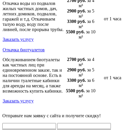
2700 руб.
за 4
Откачка воды из подвалов
м³
жилых частных домов, дач,
2900 руб.
за 5
летних домиков, подвалов,
м³
от 1 часа
гаражей и т.д. Откачиваем
3300 руб.
за 6
талую воду, воду после
м³
ливней, после прорыва трубы.
5500 руб.
за 10
м³
Заказать услугу
Откачка биотуалетов
2700 руб.
за 4
Обслуживанием биотуалеты
м³
как частных лиц при
2900 руб.
за 5
единовременном заказе, так и
м³
на постоянной основе. Есть в
от 1 часа
3300 руб.
за 6
наличии туалетные кабинки
м³
для аренды на месяц, а также
5500 руб.
за 10
возможность купить кабинки.
м³
Заказать услугу
Отправьте нам заявку с сайта и получите скидку!