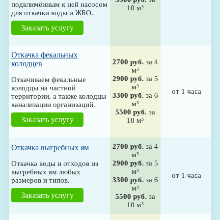
подключённым к ней насосом
10 м³
для откачки воды и ЖБО.
Заказать услугу
Откачка фекальных
2700 руб.
за 4
колодцев
м³
2900 руб.
за 5
Откачиваем фекальные
м³
колодцы на частной
от 1 часа
3300 руб.
за 6
территории, а также колодцы
м³
канализации организаций.
5500 руб.
за
Заказать услугу
10 м³
2700 руб.
за 4
Откачка выгребных ям
м³
2900 руб.
за 5
Откачка воды и отходов из
м³
выгребных ям любых
от 1 часа
3300 руб.
за 6
размеров и типов.
м³
Заказать услугу
5500 руб.
за
10 м³