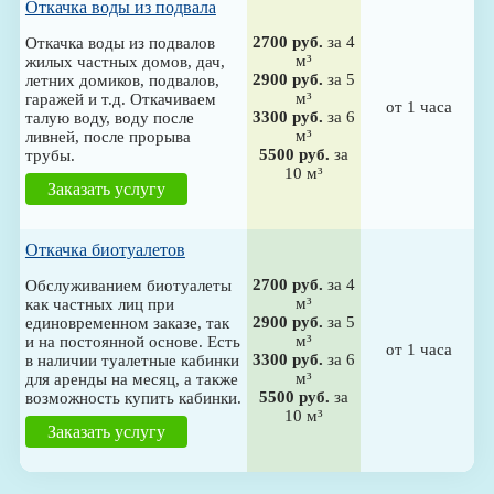
Откачка воды из подвала
2700 руб.
за 4
Откачка воды из подвалов
м³
жилых частных домов, дач,
2900 руб.
за 5
летних домиков, подвалов,
м³
гаражей и т.д. Откачиваем
от 1 часа
3300 руб.
за 6
талую воду, воду после
м³
ливней, после прорыва
5500 руб.
за
трубы.
10 м³
Заказать услугу
Откачка биотуалетов
2700 руб.
за 4
Обслуживанием биотуалеты
м³
как частных лиц при
2900 руб.
за 5
единовременном заказе, так
м³
и на постоянной основе. Есть
от 1 часа
3300 руб.
за 6
в наличии туалетные кабинки
м³
для аренды на месяц, а также
5500 руб.
за
возможность купить кабинки.
10 м³
Заказать услугу