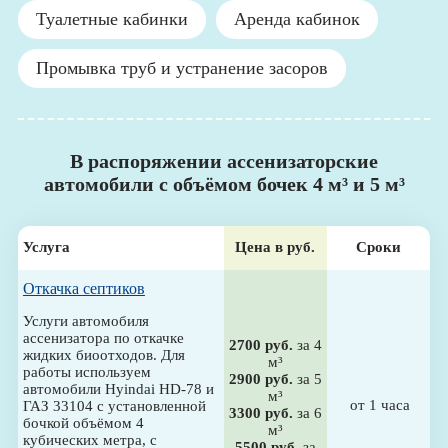
Туалетные кабинки
Аренда кабинок
Промывка труб и устранение засоров
В распоряжении ассенизаторские
автомобили с объёмом бочек 4 м³ и 5 м³
Услуга
Цена в руб.
Сроки
Откачка септиков
Услуги автомобиля
ассенизатора по откачке
2700 руб.
за 4
жидких биоотходов. Для
м³
работы используем
2900 руб.
за 5
автомобили Hyindai HD-78 и
м³
от 1 часа
ГАЗ 33104 с установленной
3300 руб.
за 6
бочкой объёмом 4
м³
кубических метра, с
5500 руб.
за