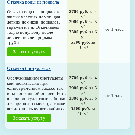
Откачка воды из подвала
2700 руб.
за 4
Откачка воды из подвалов
м³
жилых частных домов, дач,
2900 руб.
за 5
летних домиков, подвалов,
м³
гаражей и т.д. Откачиваем
от 1 часа
3300 руб.
за 6
талую воду, воду после
м³
ливней, после прорыва
5500 руб.
за
трубы.
10 м³
Заказать услугу
Откачка биотуалетов
2700 руб.
за 4
Обслуживанием биотуалеты
м³
как частных лиц при
2900 руб.
за 5
единовременном заказе, так
м³
и на постоянной основе. Есть
от 1 часа
3300 руб.
за 6
в наличии туалетные кабинки
м³
для аренды на месяц, а также
5500 руб.
за
возможность купить кабинки.
10 м³
Заказать услугу