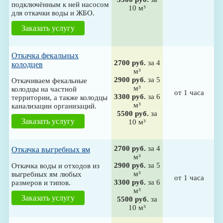
подключённым к ней насосом
10 м³
для откачки воды и ЖБО.
Заказать услугу
Откачка фекальных
2700 руб.
за 4
колодцев
м³
2900 руб.
за 5
Откачиваем фекальные
м³
колодцы на частной
от 1 часа
3300 руб.
за 6
территории, а также колодцы
м³
канализации организаций.
5500 руб.
за
Заказать услугу
10 м³
2700 руб.
за 4
Откачка выгребных ям
м³
2900 руб.
за 5
Откачка воды и отходов из
м³
выгребных ям любых
от 1 часа
3300 руб.
за 6
размеров и типов.
м³
Заказать услугу
5500 руб.
за
10 м³