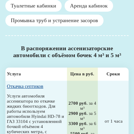
Туалетные кабинки
Аренда кабинок
Промывка труб и устранение засоров
В распоряжении ассенизаторские
автомобили с объёмом бочек 4 м³ и 5 м³
Услуга
Цена в руб.
Сроки
Откачка септиков
Услуги автомобиля
ассенизатора по откачке
2700 руб.
за 4
жидких биоотходов. Для
м³
работы используем
2900 руб.
за 5
автомобили Hyindai HD-78 и
м³
от 1 часа
ГАЗ 33104 с установленной
3300 руб.
за 6
бочкой объёмом 4
м³
кубических метра, с
5500 руб.
за