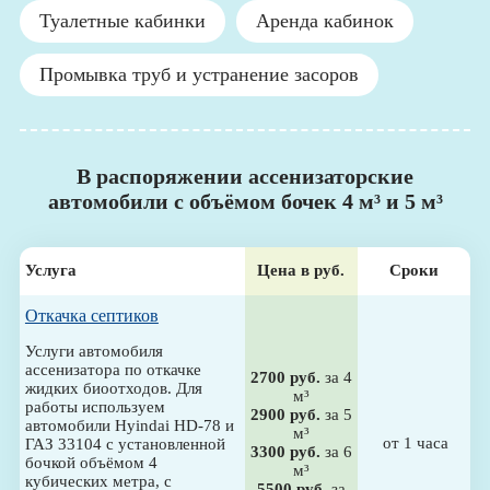
Туалетные кабинки
Аренда кабинок
Промывка труб и устранение засоров
В распоряжении ассенизаторские
автомобили с объёмом бочек 4 м³ и 5 м³
Услуга
Цена в руб.
Сроки
Откачка септиков
Услуги автомобиля
ассенизатора по откачке
2700 руб.
за 4
жидких биоотходов. Для
м³
работы используем
2900 руб.
за 5
автомобили Hyindai HD-78 и
м³
от 1 часа
ГАЗ 33104 с установленной
3300 руб.
за 6
бочкой объёмом 4
м³
кубических метра, с
5500 руб.
за