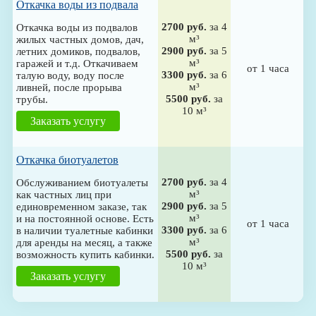
Откачка воды из подвала
2700 руб.
за 4
Откачка воды из подвалов
м³
жилых частных домов, дач,
2900 руб.
за 5
летних домиков, подвалов,
м³
гаражей и т.д. Откачиваем
от 1 часа
3300 руб.
за 6
талую воду, воду после
м³
ливней, после прорыва
5500 руб.
за
трубы.
10 м³
Заказать услугу
Откачка биотуалетов
2700 руб.
за 4
Обслуживанием биотуалеты
м³
как частных лиц при
2900 руб.
за 5
единовременном заказе, так
м³
и на постоянной основе. Есть
от 1 часа
3300 руб.
за 6
в наличии туалетные кабинки
м³
для аренды на месяц, а также
5500 руб.
за
возможность купить кабинки.
10 м³
Заказать услугу