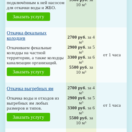
подключённым к ней насосом
10 м³
для откачки воды и ЖБО.
Заказать услугу
Откачка фекальных
2700 руб.
за 4
колодцев
м³
2900 руб.
за 5
Откачиваем фекальные
м³
колодцы на частной
от 1 часа
3300 руб.
за 6
территории, а также колодцы
м³
канализации организаций.
5500 руб.
за
Заказать услугу
10 м³
2700 руб.
за 4
Откачка выгребных ям
м³
2900 руб.
за 5
Откачка воды и отходов из
м³
выгребных ям любых
от 1 часа
3300 руб.
за 6
размеров и типов.
м³
Заказать услугу
5500 руб.
за
10 м³